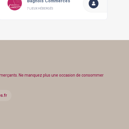
Bagnols Commerces
7 LIEUX HÉBERGÉS
ommerçants. Ne manquez plus une occasion de consommer
s.fr