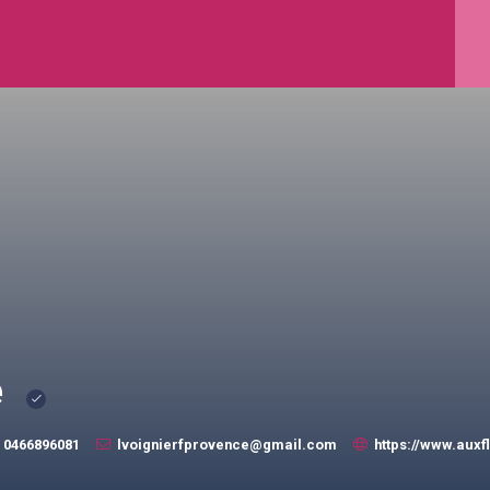
e
0466896081
lvoignierfprovence@gmail.com
https://www.aux