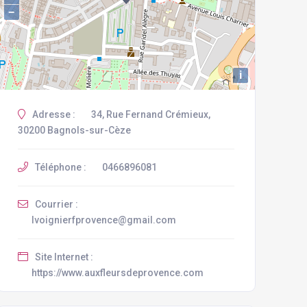
−
i
Adresse :
34, Rue Fernand Crémieux,
30200 Bagnols-sur-Cèze
Téléphone :
0466896081
Courrier :
lvoignierfprovence@gmail.com
Site Internet :
https://www.auxfleursdeprovence.com