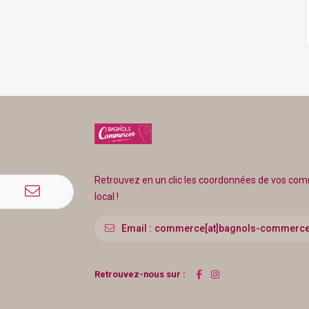
Retrouvez en un clic les coordonnées de vos c
local !
Email :
commerce[at]bagnols-commerce
Retrouvez-nous sur :