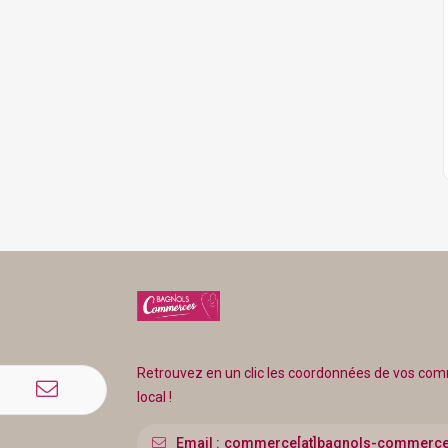
Retrouvez en un clic les coordonnées de vos c
local !
Email :
commerce[at]bagnols-commerce