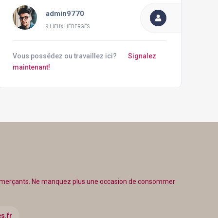
admin9770
9 LIEUX HÉBERGÉS
Vous possédez ou travaillez ici?
Signalez
maintenant!
ommerçants. Ne manquez plus une occasion de consommer
s.fr